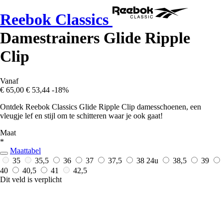
Reebok Classics
Damestrainers Glide Ripple
Clip
Vanaf
€ 65,00
€ 53,44
-18%
Ontdek Reebok Classics Glide Ripple Clip damesschoenen, een
vleugje lef en stijl om te schitteren waar je ook gaat!
Maat
*
Maattabel
35
35,5
36
37
37,5
38
24u
38,5
39
40
40,5
41
42,5
Dit veld is verplicht