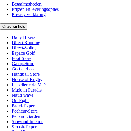
Betaalmethoden
Prijzen en leveringsopties
Privacy verklaring
Onze winkels
Daily Bikers
Direct Running
Direct-Volley
Espace Golf
Foot-Store
Galop-Store
Golf and co
Handball-Store
House of Rugby
La sellerie de Maé
Made in Paradis
Nauti-wave
On-Fight
Padel-Expert
Pecheur-Store
Pet and Garden
Slowood Interior
Smash-Expert