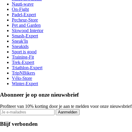
Nauti-wave
On-Fight
Padel-Expert
Pecheur-Store
Pet and Garden
Slowood Interior
Smash-Expert
Sneak'In
Sneakids
Sport is good
Training-Fit
Trek-Expert
Triathlon-Expert
TripNBikers
Vélo-Store
Winter-Expert
Abonneer je op onze nieuwsbrief
Profiteer van 10% korting door je aan te melden voor onze nieuwsbrief
Aanmelden
Blijf verbonden