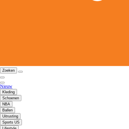
Zoeken
Nieuw
Kleding
Schoenen
NBA
Ballen
Uitrusting
Sports US
Lifestyle