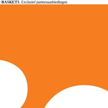
e
BASKET5
. Exclusief partneraanbiedingen