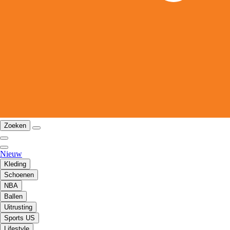
Zoeken
Nieuw
Kleding
Schoenen
NBA
Ballen
Uitrusting
Sports US
Lifestyle