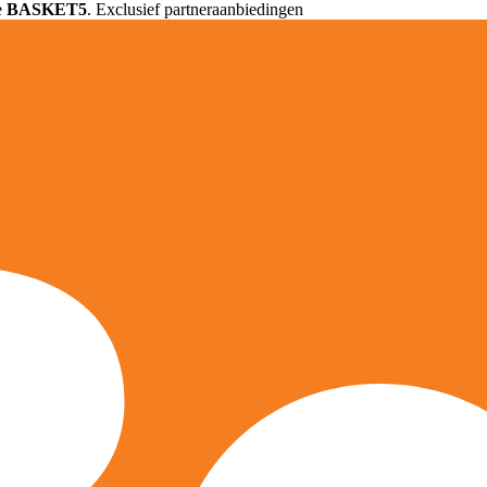
e
BASKET5
. Exclusief partneraanbiedingen