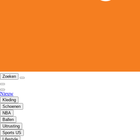
Zoeken
Nieuw
Kleding
Schoenen
NBA
Ballen
Uitrusting
Sports US
Lifestyle