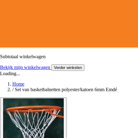
Subtotaal winkelwagen
Bekijk mijn winkelwagen
Verder winkelen
Loading...
Home
/
Set van basketbalnetten polyester/katoen 6mm Emdé