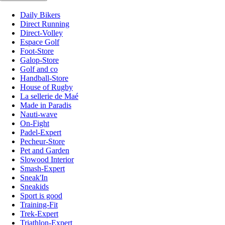
Daily Bikers
Direct Running
Direct-Volley
Espace Golf
Foot-Store
Galop-Store
Golf and co
Handball-Store
House of Rugby
La sellerie de Maé
Made in Paradis
Nauti-wave
On-Fight
Padel-Expert
Pecheur-Store
Pet and Garden
Slowood Interior
Smash-Expert
Sneak'In
Sneakids
Sport is good
Training-Fit
Trek-Expert
Triathlon-Expert