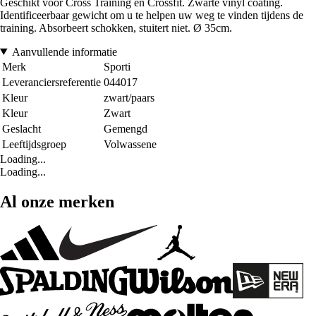
Geschikt voor Cross Training en Crossfit. Zwarte vinyl coating.
Identificeerbaar gewicht om u te helpen uw weg te vinden tijdens de
training. Absorbeert schokken, stuitert niet. Ø 35cm.
Aanvullende informatie
Merk
Sporti
Leveranciersreferentie
044017
Kleur
zwart/paars
Kleur
Zwart
Geslacht
Gemengd
Leeftijdsgroep
Volwassene
Loading...
Loading...
Al onze merken