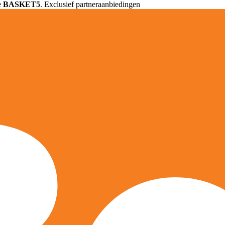
e
BASKET5
. Exclusief partneraanbiedingen