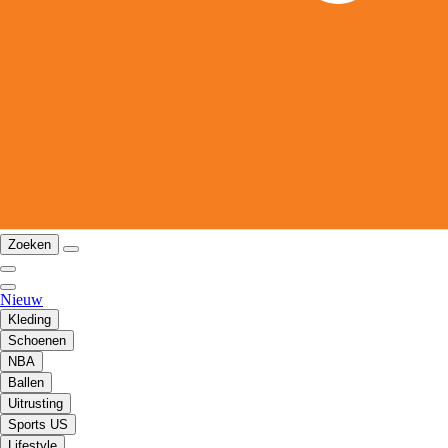
Zoeken
Nieuw
Kleding
Schoenen
NBA
Ballen
Uitrusting
Sports US
Lifestyle