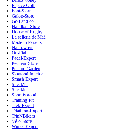
Direct-Volley
Espace Golf
Foot-Store
Galop-Store
Golf and co
Handball-Store
House of Rugby
La sellerie de Maé
Made in Paradis
Nauti-wave
On-Fight
Padel-Expert
Pecheur-Store
Pet and Garden
Slowood Interior
Smash-Expert
Sneak'In
Sneakids
Sport is good
Training-Fit
Trek-Expert
Triathlon-Expert
TripNBikers
Vélo-Store
Winter-Expert