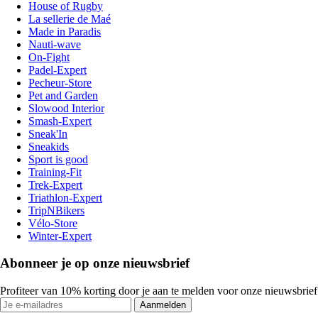
House of Rugby
La sellerie de Maé
Made in Paradis
Nauti-wave
On-Fight
Padel-Expert
Pecheur-Store
Pet and Garden
Slowood Interior
Smash-Expert
Sneak'In
Sneakids
Sport is good
Training-Fit
Trek-Expert
Triathlon-Expert
TripNBikers
Vélo-Store
Winter-Expert
Abonneer je op onze nieuwsbrief
Profiteer van 10% korting door je aan te melden voor onze nieuwsbrief
Aanmelden