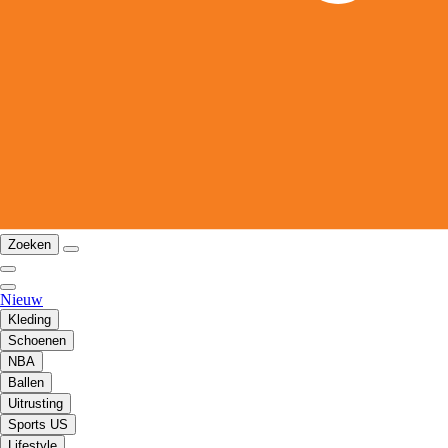
Zoeken
Nieuw
Kleding
Schoenen
NBA
Ballen
Uitrusting
Sports US
Lifestyle