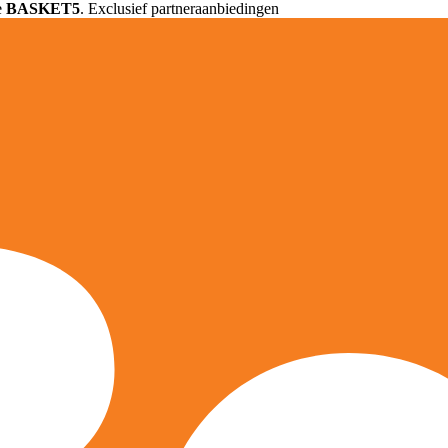
e
BASKET5
. Exclusief partneraanbiedingen