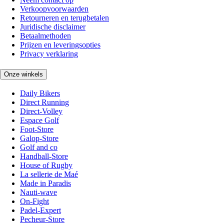
Verkoopvoorwaarden
Retourneren en terugbetalen
Juridische disclaimer
Betaalmethoden
Prijzen en leveringsopties
Privacy verklaring
Onze winkels
Daily Bikers
Direct Running
Direct-Volley
Espace Golf
Foot-Store
Galop-Store
Golf and co
Handball-Store
House of Rugby
La sellerie de Maé
Made in Paradis
Nauti-wave
On-Fight
Padel-Expert
Pecheur-Store