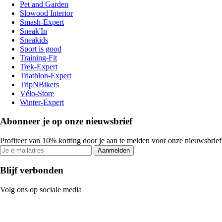
Pet and Garden
Slowood Interior
Smash-Expert
Sneak'In
Sneakids
Sport is good
Training-Fit
Trek-Expert
Triathlon-Expert
TripNBikers
Vélo-Store
Winter-Expert
Abonneer je op onze nieuwsbrief
Profiteer van 10% korting door je aan te melden voor onze nieuwsbrief
Aanmelden
Blijf verbonden
Volg ons op sociale media