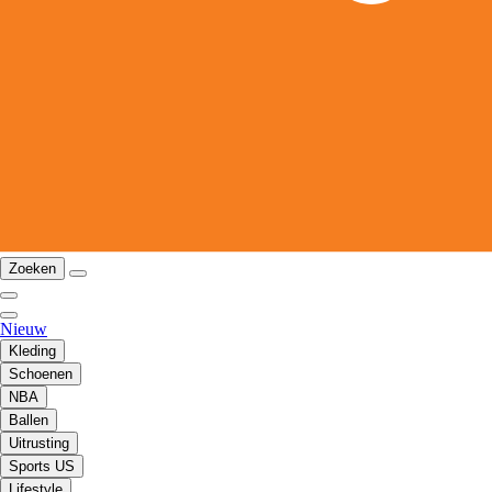
Zoeken
Nieuw
Kleding
Schoenen
NBA
Ballen
Uitrusting
Sports US
Lifestyle