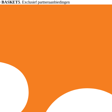
e
BASKET5
. Exclusief partneraanbiedingen