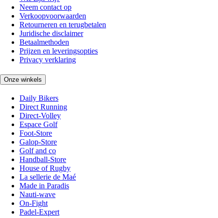
Neem contact op
Verkoopvoorwaarden
Retourneren en terugbetalen
Juridische disclaimer
Betaalmethoden
Prijzen en leveringsopties
Privacy verklaring
Onze winkels
Daily Bikers
Direct Running
Direct-Volley
Espace Golf
Foot-Store
Galop-Store
Golf and co
Handball-Store
House of Rugby
La sellerie de Maé
Made in Paradis
Nauti-wave
On-Fight
Padel-Expert