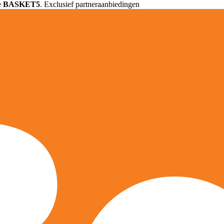
e
BASKET5
. Exclusief partneraanbiedingen