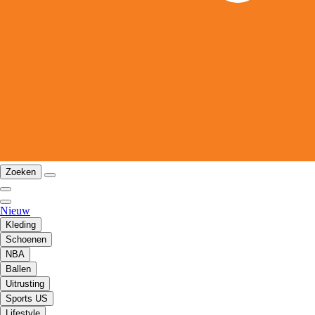
Zoeken
Nieuw
Kleding
Schoenen
NBA
Ballen
Uitrusting
Sports US
Lifestyle