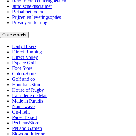
Retourneren en terugbetalen
Juridische disclaimer
Betaalmethoden
Prijzen en leveringsopties
Privacy verklaring
Onze winkels
Daily Bikers
Direct Running
Direct-Volley
Espace Golf
Foot-Store
Galop-Store
Golf and co
Handball-Store
House of Rugby
La sellerie de Maé
Made in Paradis
Nauti-wave
On-Fight
Padel-Expert
Pecheur-Store
Pet and Garden
Slowood Interior