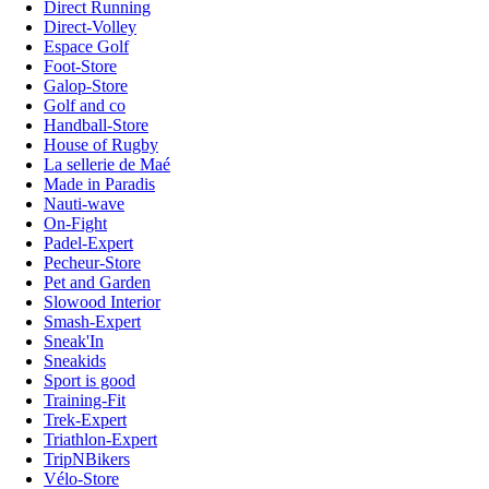
Direct Running
Direct-Volley
Espace Golf
Foot-Store
Galop-Store
Golf and co
Handball-Store
House of Rugby
La sellerie de Maé
Made in Paradis
Nauti-wave
On-Fight
Padel-Expert
Pecheur-Store
Pet and Garden
Slowood Interior
Smash-Expert
Sneak'In
Sneakids
Sport is good
Training-Fit
Trek-Expert
Triathlon-Expert
TripNBikers
Vélo-Store