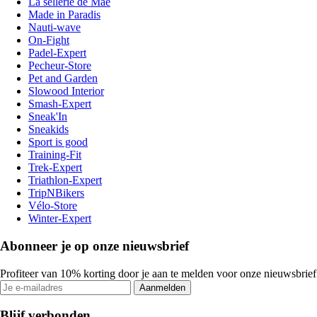
La sellerie de Maé
Made in Paradis
Nauti-wave
On-Fight
Padel-Expert
Pecheur-Store
Pet and Garden
Slowood Interior
Smash-Expert
Sneak'In
Sneakids
Sport is good
Training-Fit
Trek-Expert
Triathlon-Expert
TripNBikers
Vélo-Store
Winter-Expert
Abonneer je op onze nieuwsbrief
Profiteer van 10% korting door je aan te melden voor onze nieuwsbrief
Aanmelden
Blijf verbonden