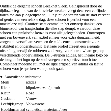
Ontdek de elegante schoen Breaknet Sleek. Geïnspireerd door de
tijdloze elegantie van de klassieke sneaker, voegt deze een verfijnde
touch toe aan je dagelijkse stijl. Of je nu de straten van de stad verkent
of geniet van een relaxte dag, deze schoen is perfect voor een
moeiteloze stijl. Comfort staat centraal in het ontwerp dankzij een
binnenzool van traagschuim die elke stap dempt, waardoor deze
schoen een praktische keuze is voor alle gelegenheden. Ontworpen
met een bovenwerk van textiel en leer voor extra duurzaamheid,
zorgen de verstelbare veters en de cold cement constructie voor
stabiliteit en ondersteuning. Het lage profiel creëert een elegante
uitstraling, terwijl de rubberen zool zorgt voor betrouwbare grip op
verschillende oppervlakken. De 3-strepen adidas, het lineaire logo op
de tong en het logo op de zool voegen een sportieve touch toe.
Combineer moderne stijl met de rijke erfgoed van adidas en laat je
schoen voor je spreken waar je ook gaat.
Aanvullende informatie
Merk
adidas
Kleur
blipnk/warvan/purrub
Kleur
Roze
Geslacht
Vrouw
Leeftijdsgroep
Volwassene
Hoofdmateriaal
synthetisch materiaal / leer