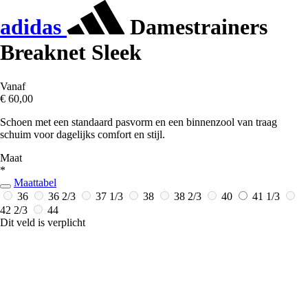
adidas
Damestrainers
Breaknet Sleek
Vanaf
€ 60,00
Schoen met een standaard pasvorm en een binnenzool van traag
schuim voor dagelijks comfort en stijl.
Maat
*
Maattabel
36
36 2/3
37 1/3
38
38 2/3
40
41 1/3
42 2/3
44
Dit veld is verplicht