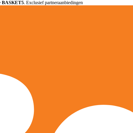
e
BASKET5
. Exclusief partneraanbiedingen