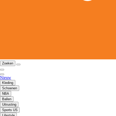
Zoeken
Nieuw
Kleding
Schoenen
NBA
Ballen
Uitrusting
Sports US
Lifestyle