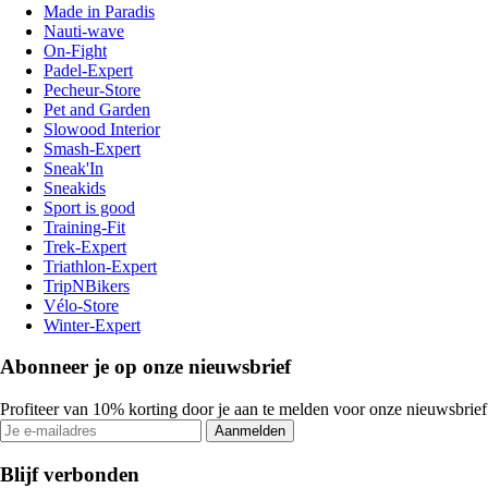
Made in Paradis
Nauti-wave
On-Fight
Padel-Expert
Pecheur-Store
Pet and Garden
Slowood Interior
Smash-Expert
Sneak'In
Sneakids
Sport is good
Training-Fit
Trek-Expert
Triathlon-Expert
TripNBikers
Vélo-Store
Winter-Expert
Abonneer je op onze nieuwsbrief
Profiteer van 10% korting door je aan te melden voor onze nieuwsbrief
Aanmelden
Blijf verbonden