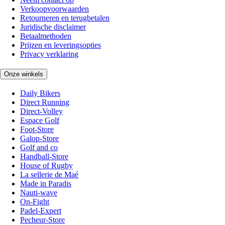
Verkoopvoorwaarden
Retourneren en terugbetalen
Juridische disclaimer
Betaalmethoden
Prijzen en leveringsopties
Privacy verklaring
Onze winkels
Daily Bikers
Direct Running
Direct-Volley
Espace Golf
Foot-Store
Galop-Store
Golf and co
Handball-Store
House of Rugby
La sellerie de Maé
Made in Paradis
Nauti-wave
On-Fight
Padel-Expert
Pecheur-Store