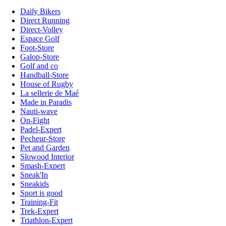
Daily Bikers
Direct Running
Direct-Volley
Espace Golf
Foot-Store
Galop-Store
Golf and co
Handball-Store
House of Rugby
La sellerie de Maé
Made in Paradis
Nauti-wave
On-Fight
Padel-Expert
Pecheur-Store
Pet and Garden
Slowood Interior
Smash-Expert
Sneak'In
Sneakids
Sport is good
Training-Fit
Trek-Expert
Triathlon-Expert