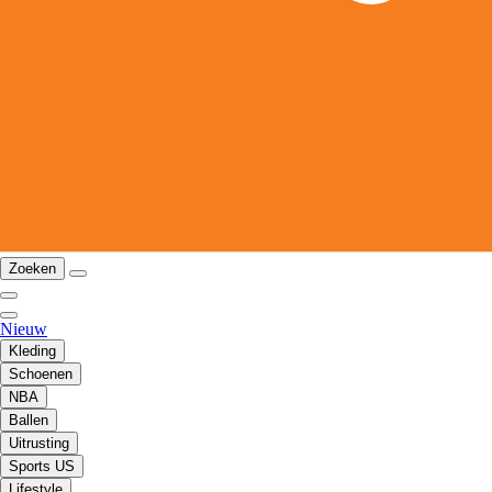
Zoeken
Nieuw
Kleding
Schoenen
NBA
Ballen
Uitrusting
Sports US
Lifestyle