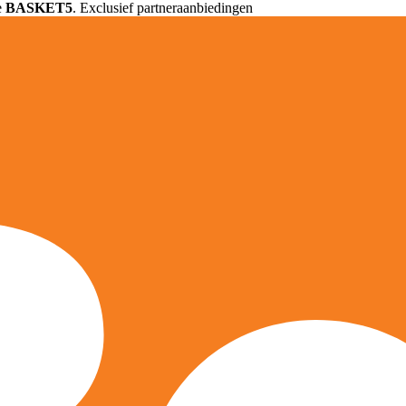
e
BASKET5
. Exclusief partneraanbiedingen