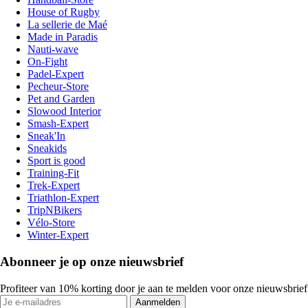
House of Rugby
La sellerie de Maé
Made in Paradis
Nauti-wave
On-Fight
Padel-Expert
Pecheur-Store
Pet and Garden
Slowood Interior
Smash-Expert
Sneak'In
Sneakids
Sport is good
Training-Fit
Trek-Expert
Triathlon-Expert
TripNBikers
Vélo-Store
Winter-Expert
Abonneer je op onze nieuwsbrief
Profiteer van 10% korting door je aan te melden voor onze nieuwsbrief
Aanmelden