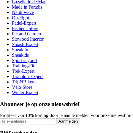
La sellerie de Maé
Made in Paradis
Nauti-wave
On-Fight
Padel-Expert
Pecheur-Store
Pet and Garden
Slowood Interior
Smash-Expert
Sneak'In
Sneakids
Sport is good
Training-Fit
Trek-Expert
Triathlon-Expert
TripNBikers
Vélo-Store
Winter-Expert
Abonneer je op onze nieuwsbrief
Profiteer van 10% korting door je aan te melden voor onze nieuwsbrief
Aanmelden