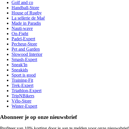
Golf and co
Handball-Store
House of Rugby
La sellerie de Maé
Made in Paradis
Nauti-wave
On-Fight
Padel-Expert
Pecheur-Store
Pet and Garden
Slowood Interior
Smash-Expert
Sneak'In
Sneakids
Sport is good
Training-Fit
Trek-Expert
Triathlon-Expert
TripNBikers
Vélo-Store
Winter-Expert
Abonneer je op onze nieuwsbrief
Profiteer van 10% korting door je aan te melden voor onze nieuwsbrief