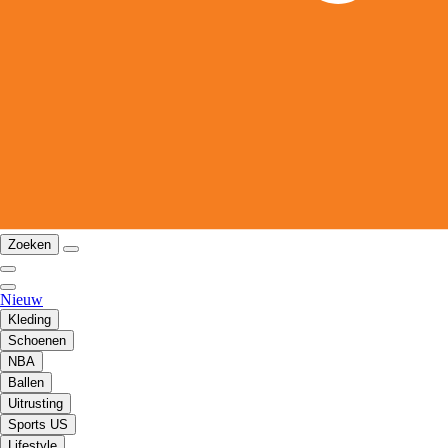
Zoeken
Nieuw
Kleding
Schoenen
NBA
Ballen
Uitrusting
Sports US
Lifestyle