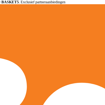
e
BASKET5
. Exclusief partneraanbiedingen