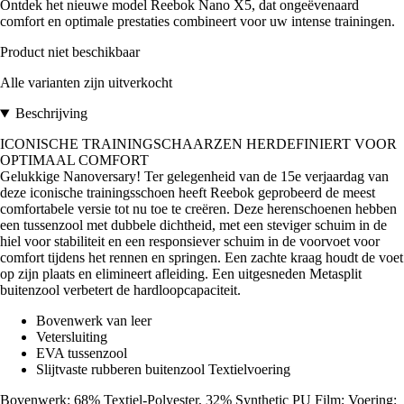
Ontdek het nieuwe model Reebok Nano X5, dat ongeëvenaard
comfort en optimale prestaties combineert voor uw intense trainingen.
Product niet beschikbaar
Alle varianten zijn uitverkocht
Beschrijving
ICONISCHE TRAININGSCHAARZEN HERDEFINIERT VOOR
OPTIMAAL COMFORT
Gelukkige Nanoversary! Ter gelegenheid van de 15e verjaardag van
deze iconische trainingsschoen heeft Reebok geprobeerd de meest
comfortabele versie tot nu toe te creëren. Deze herenschoenen hebben
een tussenzool met dubbele dichtheid, met een steviger schuim in de
hiel voor stabiliteit en een responsiever schuim in de voorvoet voor
comfort tijdens het rennen en springen. Een zachte kraag houdt de voet
op zijn plaats en elimineert afleiding. Een uitgesneden Metasplit
buitenzool verbetert de hardloopcapaciteit.
Bovenwerk van leer
Vetersluiting
EVA tussenzool
Slijtvaste rubberen buitenzool Textielvoering
Bovenwerk: 68% Textiel-Polyester, 32% Synthetic PU Film; Voering: