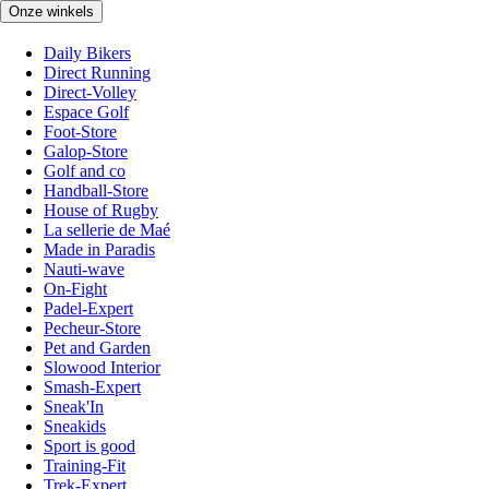
Onze winkels
Daily Bikers
Direct Running
Direct-Volley
Espace Golf
Foot-Store
Galop-Store
Golf and co
Handball-Store
House of Rugby
La sellerie de Maé
Made in Paradis
Nauti-wave
On-Fight
Padel-Expert
Pecheur-Store
Pet and Garden
Slowood Interior
Smash-Expert
Sneak'In
Sneakids
Sport is good
Training-Fit
Trek-Expert