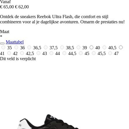
Vanaf
€ 65,00
€ 62,00
Ontdek de sneakers Reebok Ultra Flash, die comfort en stijl
combineren voor al je dagelijkse avonturen. Omarm de prestaties nu!
Maat
*
Maattabel
35
36
36,5
37,5
38,5
39
40
40,5
41
42
42,5
43
44
44,5
45
45,5
47
Dit veld is verplicht