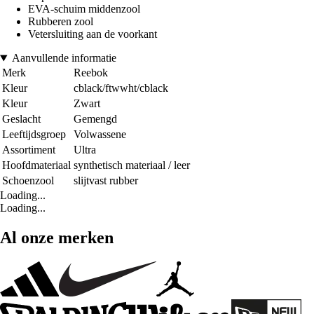
EVA-schuim middenzool
Rubberen zool
Vetersluiting aan de voorkant
Aanvullende informatie
Merk
Reebok
Kleur
cblack/ftwwht/cblack
Kleur
Zwart
Geslacht
Gemengd
Leeftijdsgroep
Volwassene
Assortiment
Ultra
Hoofdmateriaal
synthetisch materiaal / leer
Schoenzool
slijtvast rubber
Loading...
Loading...
Al onze merken