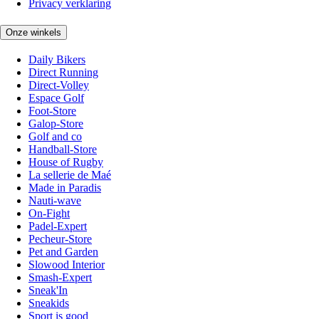
Privacy verklaring
Onze winkels
Daily Bikers
Direct Running
Direct-Volley
Espace Golf
Foot-Store
Galop-Store
Golf and co
Handball-Store
House of Rugby
La sellerie de Maé
Made in Paradis
Nauti-wave
On-Fight
Padel-Expert
Pecheur-Store
Pet and Garden
Slowood Interior
Smash-Expert
Sneak'In
Sneakids
Sport is good